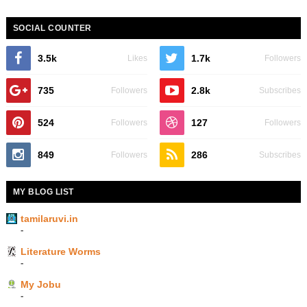
SOCIAL COUNTER
3.5k
1.7k
Likes
Followers
735
2.8k
Followers
Subscribes
524
127
Followers
Followers
849
286
Followers
Subscribes
MY BLOG LIST
tamilaruvi.in
-
Literature Worms
-
My Jobu
-