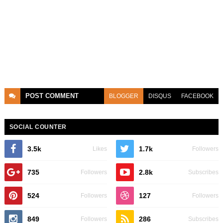
POST
COMMENT
BLOGGER
DISQUS
FACEBOOK
SOCIAL COUNTER
3.5k
1.7k
Likes
Followers
735
2.8k
Followers
Subscribes
524
127
Followers
Followers
849
286
Followers
Subscribes