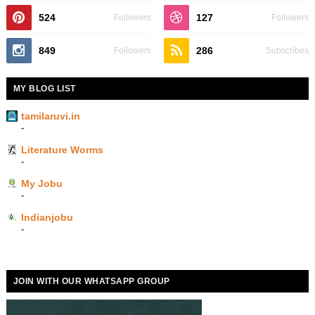
524
127
Followers
Followers
849
286
Followers
Subscribes
MY BLOG LIST
tamilaruvi.in
-
Literature Worms
-
My Jobu
-
Indianjobu
-
JOIN WITH OUR WHATSAPP GROUP