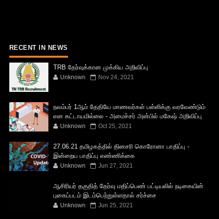
RECENT IN NEWS
TRB தேர்வுக்கான முக்கிய அறிவிப்பு
Unknown
Nov 24, 2021
நவம்பர் 1ஆம் தேதியே மாணவர்கள் பள்ளிக்கு வரவேண்டும்
என கட்டாயமில்லை - அமைச்சர் அன்பில் மகேஷ் அறிவிப்பு
Unknown
Oct 25, 2021
27.06.21 தமிழகத்தில் தினசரி கொரோனா பாதிப்பு -
இன்றைய பாதிப்பு எண்ணிக்கை
Unknown
Jun 27, 2021
ஆசிரியர் தகுதித் தேர்வு மதிப்பெண் பட்டியலில் நடிகையின்
புகைப்படம் இடம்பெற்றுள்ளதால் சர்ச்சை
Unknown
Jun 25, 2021