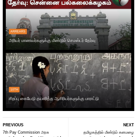
ARREARS
அரியர் மாணவர்களுக்கு மீண்டும் செமஸ்டர் தேர்வு
10TH
சிறப்பு கையேடு தயாரித்த ஆசிரியர்களுக்கு பாராட்டு
PREVIOUS
NEXT
7th Pay Commission அரசு
தமிழகத்தில் மீண்டும் கனமழை