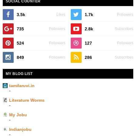
SOCIAL COUNTER
3.5k
1.7k
Likes
Followers
735
2.8k
Followers
Subscribes
524
127
Followers
Followers
849
286
Followers
Subscribes
MY BLOG LIST
tamilaruvi.in
-
Literature Worms
-
My Jobu
-
Indianjobu
-