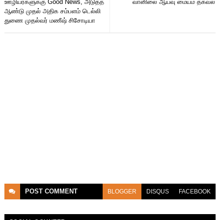
ஊழியர்களுக்கு Good News, அடுத்த
வானிலை ஆய்வு மையம் தகவல்
ஆண்டு முதல் அதிக சம்பளம் டெல்லி
துணை முதல்வர் மணீஷ் சிசோடியா
POST
COMMENT
BLOGGER
DISQUS
FACEBOOK