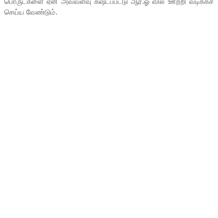
பொருட்களை ஏன் அவ்வளவு கஷ்டப்பட்டு ஆர்.ஓ வில் ஊற்றி வடிக்கச்
செய்ய வேண்டும்.