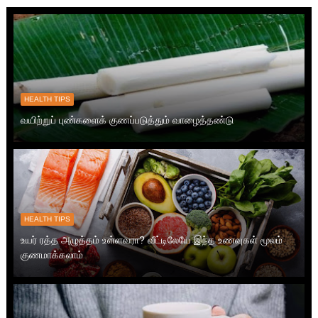
HEALTH TIPS
வயிற்றுப் புண்களைக் குணப்படுத்தும் வாழைத்தண்டு
HEALTH TIPS
உயர் ரத்த அழுத்தம் உள்ளவரா? வீட்டிலேயே இந்த உணவுகள் மூலம்
குணமாக்கலாம்