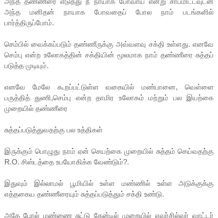
அந்த தண்ணீரை எடுத்து நீ நாயாக போவாய் என்று சாபமிட்டவுடன்
அந்த மனிதன் நாயாக போவதைப் போல நாம் படங்களில்
பார்த்திருப்போம்.
செம்பில் வைக்கப்படும் தண்ணீருக்கு அவ்வளவு சக்தி உள்ளது. எனவே
செம்பு என்ற உலோகத்தின் சக்தியின் மூலமாக நாம் தண்ணீரை சுத்தப்
படுத்த முடியும்.
எனவே மேலே கூறப்பட்டுள்ள வகையில் மண்பானை, வெள்ளை
பருத்தித் துணி,செம்பு என்ற தாமிர உலோகம் மற்றும் பல இயற்கை
முறையில் தண்ணீரை
சுத்தப்படுத்துவதற்கு பல உத்திகள்
இருக்கும் பொழுது நாம் ஏன் செயற்கை முறையில் சுத்தம் செய்வதற்கு
R.O. சிஸ்டத்தை உபயோகிக்க வேண்டும்?.
இதுவும் இல்லாமல் பூமியில் உள்ள மண்ணில் உள்ள அடுக்குக்கு
எத்தகைய தண்ணீரையும் சுத்தப்படுத்தும் சக்தி உண்டு.
அதே போல் மண்ணை சுட்டு கேன்டில் முறையில் எவர்சில்வர் வாட்டர்