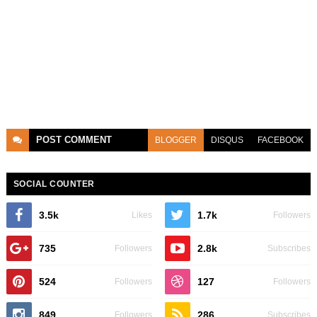
POST
COMMENT
BLOGGER
DISQUS
FACEBOOK
SOCIAL COUNTER
3.5k
1.7k
Likes
Followers
735
2.8k
Followers
Subscribes
524
127
Followers
Followers
849
286
Followers
Subscribes