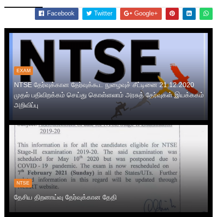
Facebook
Twitter
Google+
EXAM
NTSE தேர்வுக்கான தேர்வுக்கூட நுழைவுச் சீட்டினை 21.12.2020
முதல் பதிவிறக்கம் செய்து கொள்ளலாம் அரசுத் தேர்வுகள் இயக்ககம்
அறிவிப்பு
NTSE
தேசிய திறனாய்வு தேர்வுக்கான தேதி