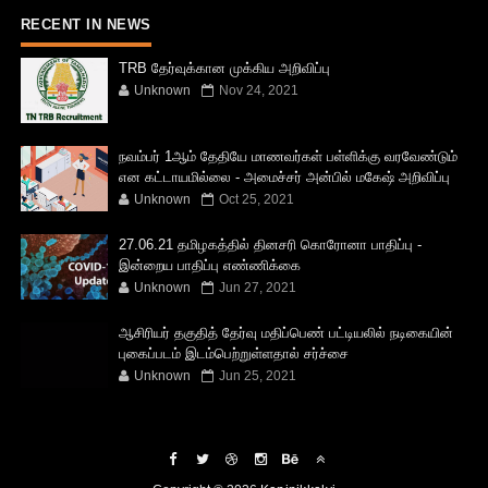
RECENT IN NEWS
TRB தேர்வுக்கான முக்கிய அறிவிப்பு
Unknown
Nov 24, 2021
நவம்பர் 1ஆம் தேதியே மாணவர்கள் பள்ளிக்கு வரவேண்டும்
என கட்டாயமில்லை - அமைச்சர் அன்பில் மகேஷ் அறிவிப்பு
Unknown
Oct 25, 2021
27.06.21 தமிழகத்தில் தினசரி கொரோனா பாதிப்பு -
இன்றைய பாதிப்பு எண்ணிக்கை
Unknown
Jun 27, 2021
ஆசிரியர் தகுதித் தேர்வு மதிப்பெண் பட்டியலில் நடிகையின்
புகைப்படம் இடம்பெற்றுள்ளதால் சர்ச்சை
Unknown
Jun 25, 2021