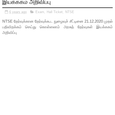
இயக்ககம் அறிவிப்பு
6 years ago
Exam
,
Hall Ticket
,
NTSE
NTSE தேர்வுக்கான தேர்வுக்கூட நுழைவுச் சீட்டினை 21.12.2020 முதல்
பதிவிறக்கம் செய்து கொள்ளலாம் அரசுத் தேர்வுகள் இயக்ககம்
அறிவிப்பு