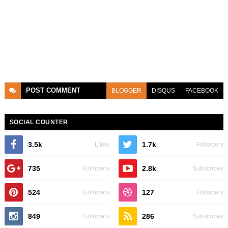
POST
COMMENT
BLOGGER
DISQUS
FACEBOOK
SOCIAL COUNTER
3.5k
1.7k
Likes
Followers
735
2.8k
Followers
Subscribes
524
127
Followers
Followers
849
286
Followers
Subscribes