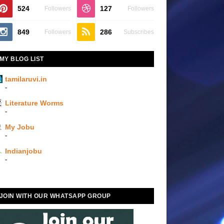
524
127
Followers
Followers
849
286
Followers
Subscribes
MY BLOG LIST
tamilaruvi.in
-
Literature Worms
-
My Jobu
-
Indianjobu
-
JOIN WITH OUR WHATSAPP GROUP