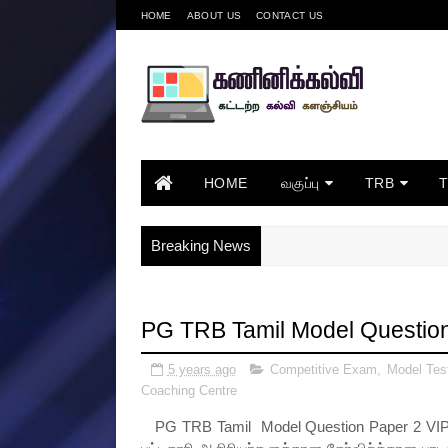
HOME
ABOUT US
CONTACT US
HOME
வகுப்பு
TRB
Breaking News
PG TRB Tamil Model Question
5 years ago
Competitive Exam
,
Model Tes
Coaching Centre
PG TRB Tamil Model Question Paper 2 VIP