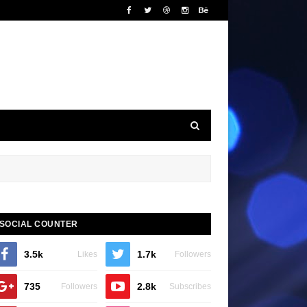
SOCIAL COUNTER
3.5k
1.7k
Likes
Followers
735
2.8k
Followers
Subscribes