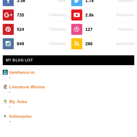
3.5k
1.7k
Likes
Followers
735
2.8k
Followers
Subscribes
524
127
Followers
Followers
849
286
Followers
Subscribes
MY BLOG LIST
tamilaruvi.in
-
Literature Worms
-
My Jobu
-
Indianjobu
-