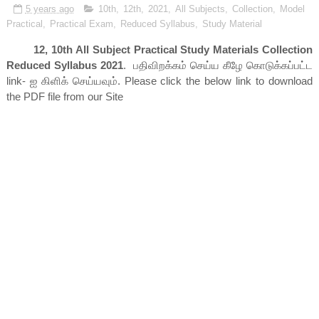
5 years ago
10th
,
12th
,
2021
,
All Subjects
,
Collection
,
Model
Practical
,
Practical Exam
,
Reduced Syllabus
,
Study Material
12, 10th All Subject Practical Study Materials Collection
Reduced Syllabus 2021
. பதிவிறக்கம் செய்ய கீழே கொடுக்கப்பட்ட
link- ஐ கிளிக் செய்யவும். Please click the below link to download
the PDF file from our Site