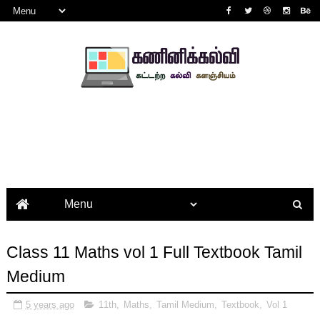
Class 11 Maths vol 1 Full Textbook Tamil
Medium
5 years ago
11th
,
Maths
,
Tamil Medium
,
Textbook
,
Vol 1