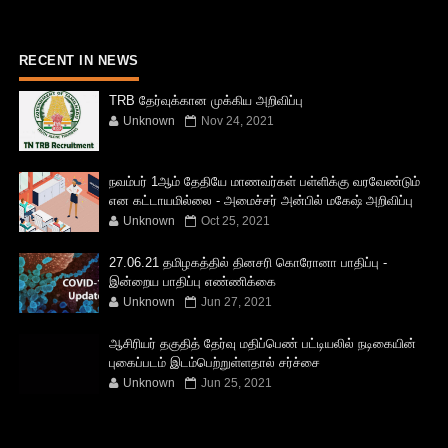
RECENT IN NEWS
TRB தேர்வுக்கான முக்கிய அறிவிப்பு
Unknown
Nov 24, 2021
நவம்பர் 1ஆம் தேதியே மாணவர்கள் பள்ளிக்கு வரவேண்டும்
என கட்டாயமில்லை - அமைச்சர் அன்பில் மகேஷ் அறிவிப்பு
Unknown
Oct 25, 2021
27.06.21 தமிழகத்தில் தினசரி கொரோனா பாதிப்பு -
இன்றைய பாதிப்பு எண்ணிக்கை
Unknown
Jun 27, 2021
ஆசிரியர் தகுதித் தேர்வு மதிப்பெண் பட்டியலில் நடிகையின்
புகைப்படம் இடம்பெற்றுள்ளதால் சர்ச்சை
Unknown
Jun 25, 2021