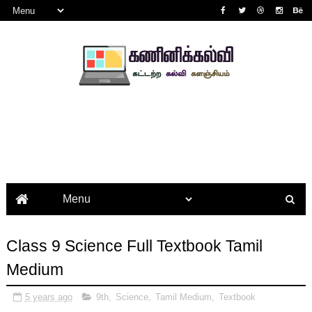
Class 9 Science Full Textbook Tamil
Medium
5 years ago
9th
,
Science
,
Tamil Medium
,
Textbook