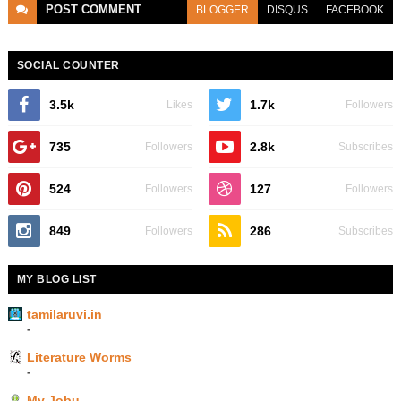
POST
COMMENT
BLOGGER
DISQUS
FACEBOOK
SOCIAL COUNTER
3.5k
1.7k
Likes
Followers
735
2.8k
Followers
Subscribes
524
127
Followers
Followers
849
286
Followers
Subscribes
MY BLOG LIST
tamilaruvi.in
-
Literature Worms
-
My Jobu