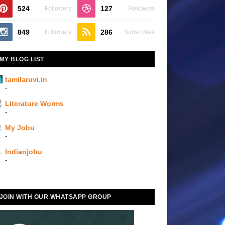
524
127
Followers
Followers
849
286
Followers
Subscribes
MY BLOG LIST
tamilaruvi.in
-
Literature Worms
-
My Jobu
-
Indianjobu
-
JOIN WITH OUR WHATSAPP GROUP