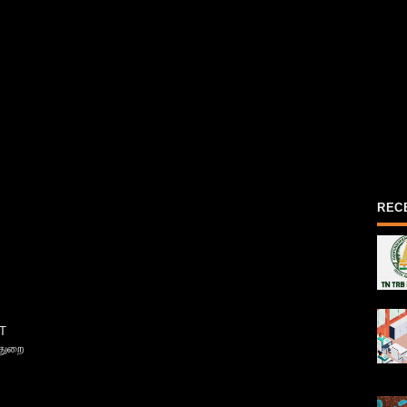
REC
T
்துறை