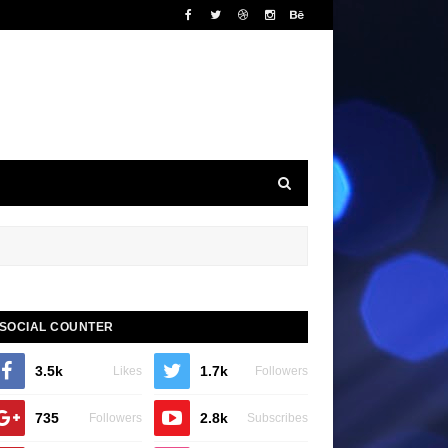
SOCIAL COUNTER
3.5k
1.7k
Likes
Followers
735
2.8k
Followers
Subscribes