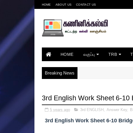
HOME
ABOUT US
CONTACT US
HOME
வகுப்பு
TRB
Breaking News
3rd English Work Sheet 6-10
5 years ago
3rd ENGLISH
,
Answer Key
,
B
3rd English Work Sheet 6-10 Brid