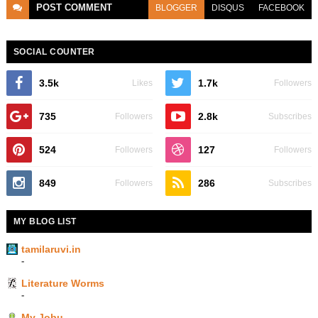
POST
COMMENT
BLOGGER
DISQUS
FACEBOOK
SOCIAL COUNTER
3.5k
1.7k
Likes
Followers
735
2.8k
Followers
Subscribes
524
127
Followers
Followers
849
286
Followers
Subscribes
MY BLOG LIST
tamilaruvi.in
-
Literature Worms
-
My Jobu