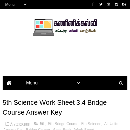
5th Science Work Sheet 3,4 Bridge
Course Answer Key
5 years ago
5th
,
5th Bridge Course
,
5th Science
,
All Units
,
Answer Key
,
Bridge Course
,
Work Book
,
Work Sheet