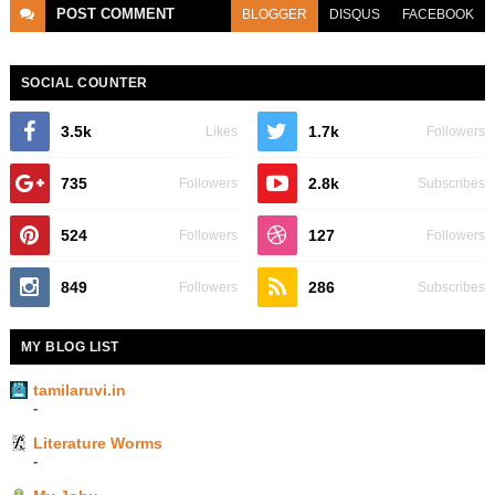
POST
COMMENT
BLOGGER
DISQUS
FACEBOOK
SOCIAL COUNTER
3.5k
1.7k
Likes
Followers
735
2.8k
Followers
Subscribes
524
127
Followers
Followers
849
286
Followers
Subscribes
MY BLOG LIST
tamilaruvi.in
-
Literature Worms
-