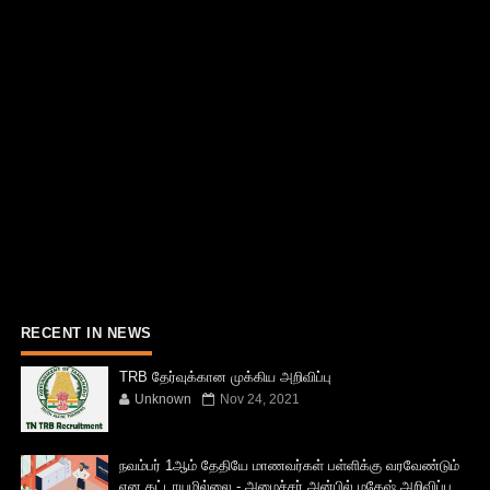
RECENT IN NEWS
TRB தேர்வுக்கான முக்கிய அறிவிப்பு
Unknown
Nov 24, 2021
நவம்பர் 1ஆம் தேதியே மாணவர்கள் பள்ளிக்கு வரவேண்டும்
என கட்டாயமில்லை - அமைச்சர் அன்பில் மகேஷ் அறிவிப்பு