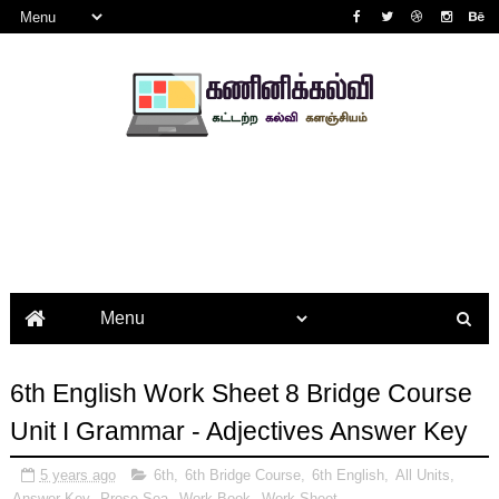
6th English Work Sheet 8 Bridge Course
Unit I Grammar - Adjectives Answer Key
5 years ago
6th
,
6th Bridge Course
,
6th English
,
All Units
,
Answer Key
,
Prose Sea
,
Work Book
,
Work Sheet