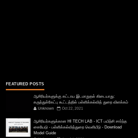
FEATURED POSTS
ஆசிரியர்களுக்கு கட்டாய இடமாறுதல் கிடையாது:
கருத்துக்கேட்பு கூட்டத்தில் பள்ளிக்கல்வித் துறை விளக்கம்
Unknown
Oct 22, 2021
ஆசிரியர்களுக்கான HI TECH LAB - ICT பயிற்சி சார்ந்த
கையேடு - பள்ளிக்கல்வித்துறை வெளியீடு - Download
Model Guide