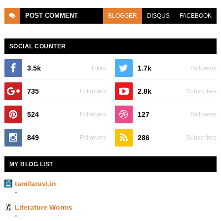
POST
COMMENT
BLOGGER
DISQUS
FACEBOOK
SOCIAL COUNTER
3.5k
1.7k
Likes
Followers
735
2.8k
Followers
Subscribes
524
127
Followers
Followers
849
286
Followers
Subscribes
MY BLOG LIST
tamilaruvi.in
-
Literature Worms
-