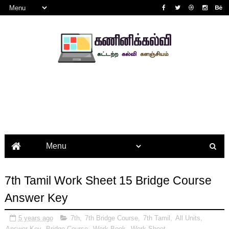
7th Tamil Work Sheet 15 Bridge Course
Answer Key
5 years ago
7th
,
7th Bridge Course
,
7th Tamil
,
All Units
,
Answer Key
,
Bridge Course
,
Work Book
,
Work Sheet