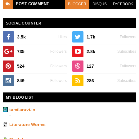
POST
COMMENT
BLOGGER
DISQUS
FACEBOOK
SOCIAL COUNTER
3.5k
1.7k
Likes
Followers
735
2.8k
Followers
Subscribes
524
127
Followers
Followers
849
286
Followers
Subscribes
MY BLOG LIST
tamilaruvi.in
-
Literature Worms
-