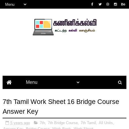
7th Tamil Work Sheet 16 Bridge Course
Answer Key
5 years ago
7th
,
7th Bridge Course
,
7th Tamil
,
All Units
,
Answer Key
,
Bridge Course
,
Work Book
,
Work Sheet