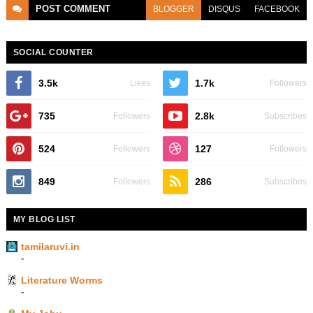
POST
COMMENT
BLOGGER
DISQUS
FACEBOOK
SOCIAL COUNTER
3.5k
1.7k
Likes
Followers
735
2.8k
Followers
Subscribes
524
127
Followers
Followers
849
286
Followers
Subscribes
MY BLOG LIST
tamilaruvi.in
-
Literature Worms
-