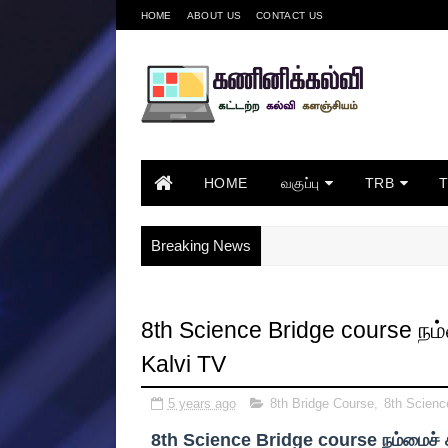
HOME
ABOUT US
CONTACT US
HOME
வகுப்பு
TRB
Breaking News
8th Science Bridge course நம்
Kalvi TV
5 years ago
8th Bridge Course
,
8th Scienc
8th Science Bridge course நம்மைச் சு