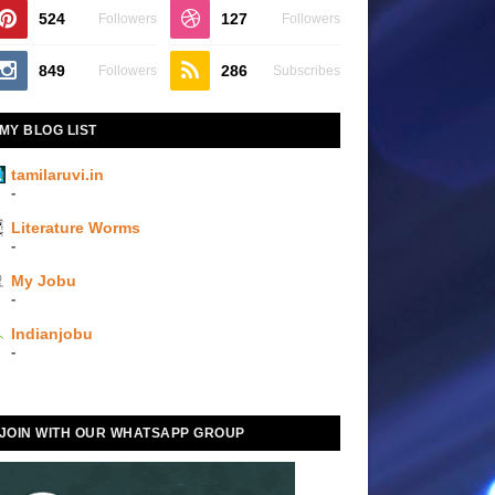
524
127
Followers
Followers
849
286
Followers
Subscribes
MY BLOG LIST
tamilaruvi.in
-
Literature Worms
-
My Jobu
-
Indianjobu
-
JOIN WITH OUR WHATSAPP GROUP