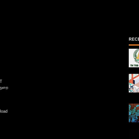
REC
T
்துறை
load