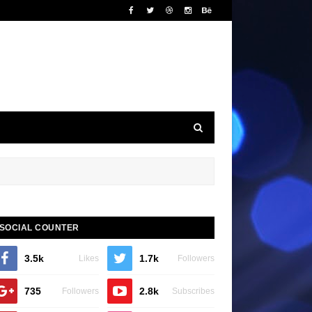
SOCIAL COUNTER
3.5k
1.7k
Likes
Followers
735
2.8k
Followers
Subscribes