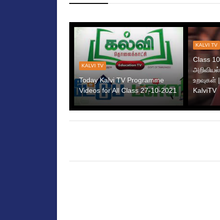
KALVI TV
Class 10 
KALVI TV
அறிவியல்
Today Kalvi TV Programme
உறவுகள் |
Videos for All Class 27-10-2021
KalviTV