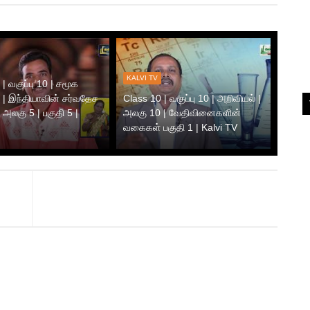
KALVI TV
| வகுப்பு 10 | சமூக
 | இந்தியாவின் சர்வதேச
Class 10 | வகுப்பு 10 | அறிவியல் |
 அலகு 5 | பகுதி 5 |
அலகு 10 | வேதிவினைகளின்
வகைகள் பகுதி 1 | Kalvi TV