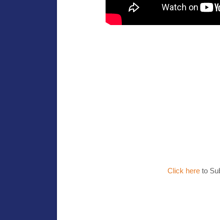
Click here
to Su