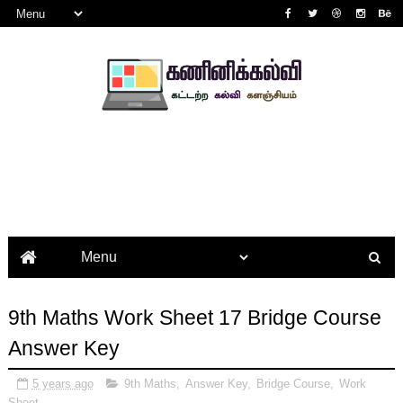
9th Maths Work Sheet 17 Bridge Course
Answer Key
5 years ago
9th Maths
,
Answer Key
,
Bridge Course
,
Work
Sheet