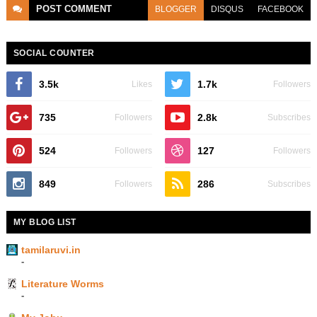
POST
COMMENT
BLOGGER
DISQUS
FACEBOOK
SOCIAL COUNTER
3.5k
1.7k
Likes
Followers
735
2.8k
Followers
Subscribes
524
127
Followers
Followers
849
286
Followers
Subscribes
MY BLOG LIST
tamilaruvi.in
-
Literature Worms
-