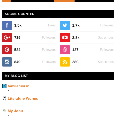
SOCIAL COUNTER
3.5k
1.7k
Likes
Followers
735
2.8k
Followers
Subscribes
524
127
Followers
Followers
849
286
Followers
Subscribes
MY BLOG LIST
tamilaruvi.in
-
Literature Worms
-
My Jobu
-