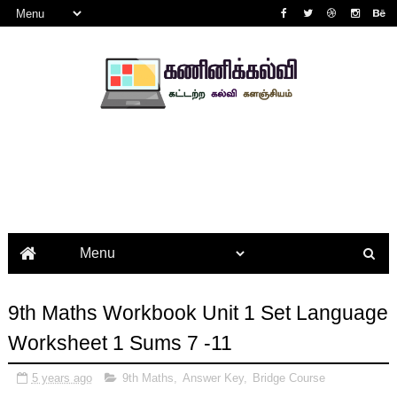
9th Maths Workbook Unit 1 Set Language
Worksheet 1 Sums 7 -11
5 years ago
9th Maths
,
Answer Key
,
Bridge Course