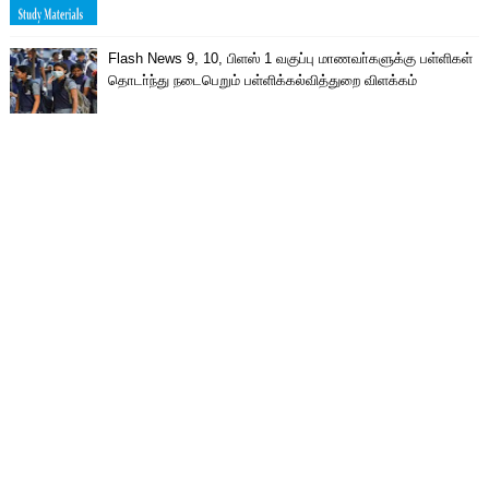
Flash News 9, 10, பிளஸ் 1 வகுப்பு மாணவா்களுக்கு பள்ளிகள்
தொடா்ந்து நடைபெறும் பள்ளிக்கல்வித்துறை விளக்கம்