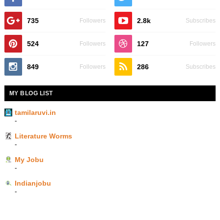
735
2.8k
Followers
Subscribes
524
127
Followers
Followers
849
286
Followers
Subscribes
MY BLOG LIST
tamilaruvi.in
-
Literature Worms
-
My Jobu
-
Indianjobu
-