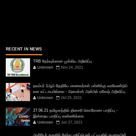
RECENT IN NEWS
TRB தேர்வுக்கான முக்கிய அறிவிப்பு
Unknown
Nov 24, 2021
நவம்பர் 1ஆம் தேதியே மாணவர்கள் பள்ளிக்கு வரவேண்டும்
என கட்டாயமில்லை - அமைச்சர் அன்பில் மகேஷ் அறிவிப்பு
Unknown
Oct 25, 2021
27.06.21 தமிழகத்தில் தினசரி கொரோனா பாதிப்பு -
இன்றைய பாதிப்பு எண்ணிக்கை
Unknown
Jun 27, 2021
ஆசிரியர் தகுதித் தேர்வு மதிப்பெண் பட்டியலில் நடிகையின்