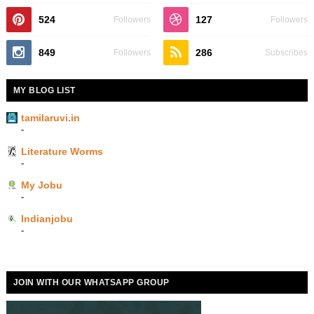
524
127
Followers
Followers
849
286
Followers
Subscribes
MY BLOG LIST
tamilaruvi.in
-
Literature Worms
-
My Jobu
-
Indianjobu
-
JOIN WITH OUR WHATSAPP GROUP