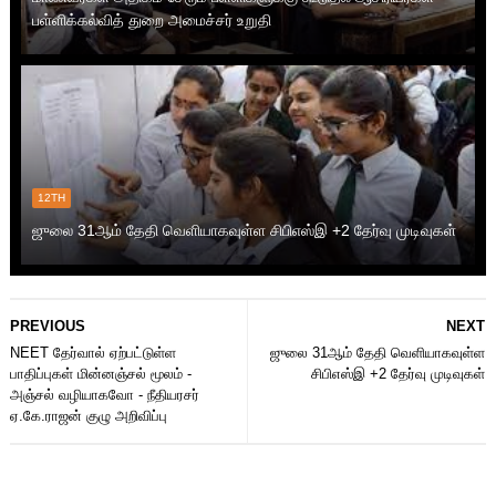
பள்ளிக்கல்வித் துறை அமைச்சர் உறுதி
12TH
ஜுலை 31ஆம் தேதி வெளியாகவுள்ள சிபிஎஸ்இ +2 தேர்வு முடிவுகள்
PREVIOUS
NEXT
NEET தேர்வால் ஏற்பட்டுள்ள
ஜுலை 31ஆம் தேதி வெளியாகவுள்ள
பாதிப்புகள் மின்னஞ்சல் மூலம் -
சிபிஎஸ்இ +2 தேர்வு முடிவுகள்
அஞ்சல் வழியாகவோ - நீதியரசர்
ஏ.கே.ராஜன் குழு அறிவிப்பு