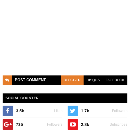
POST
COMMENT
BLOGGER
DISQUS
FACEBOOK
SOCIAL COUNTER
3.5k
1.7k
Likes
Followers
735
2.8k
Followers
Subscribes