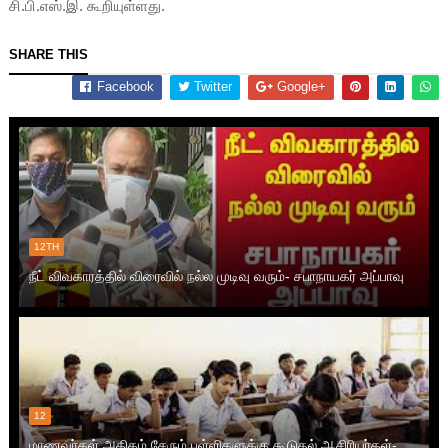
சி.பி.எஸ்.இ. கூறியுள்ளது.
SHARE THIS
Facebook
Twitter
Google+
12TH
நீட் விவகாரத்தில் விரைவில் நல்ல முடிவு வரும்- சபாநாயகர் அப்பாவு
12
மாணவர்கள் அதிகம் சேரும் பள்ளிகளுக்கு கூடுதல் ஆசிரியர்கள்-