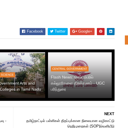
Facebook
Twitter
Google+
CENTRAL GOVERNMENT
 SCIENCE
Flash News: செப்டம்பரில்
Government Arts and
கல்லூரிகளை திறக்கலாம் - UGC
Colleges in Tamil Nadu
பரிந்துரை
NEXT
வு -
தமிழ்நாட்டில் பள்ளிகள் திறப்புக்கான நிலையான வழிகாட்டு
நெறிமுறைகள் (SOP)வெளியீடு