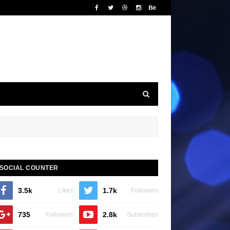
SOCIAL COUNTER
3.5k
1.7k
Likes
Followers
735
2.8k
Followers
Subscribes