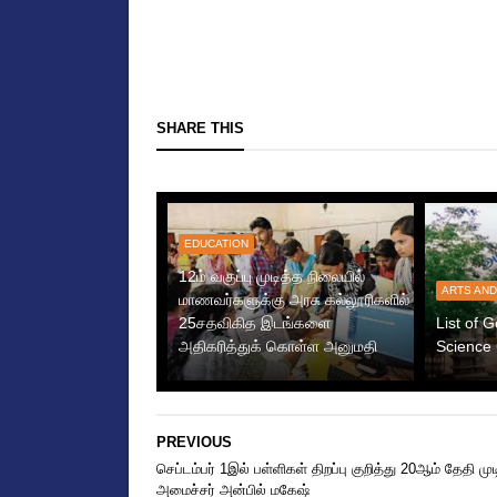
SHARE THIS
EDUCATION
12ம் வகுப்பு முடித்த நிலையில்
ARTS AND
மாணவர்களுக்கு அரசு கல்லூரிகளில்
25சதவிகித இடங்களை
List of 
அதிகரித்துக் கொள்ள அனுமதி
Science 
PREVIOUS
செப்டம்பர் 1இல் பள்ளிகள் திறப்பு குறித்து 20ஆம் தேதி முடி
அமைச்சர் அன்பில் மகேஷ்