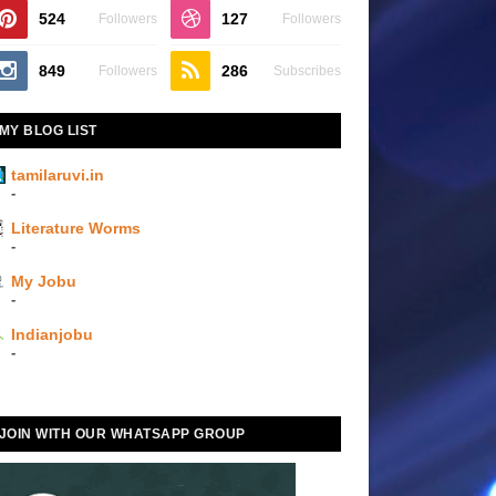
524
127
Followers
Followers
849
286
Followers
Subscribes
MY BLOG LIST
tamilaruvi.in
-
Literature Worms
-
My Jobu
-
Indianjobu
-
JOIN WITH OUR WHATSAPP GROUP