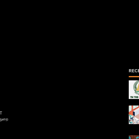
REC
T
்துறை