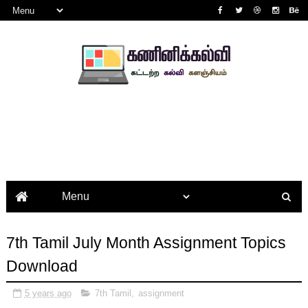
7th Tamil July Month Assignment Topics
Download
5 years ago
7th Tamil
,
assignment