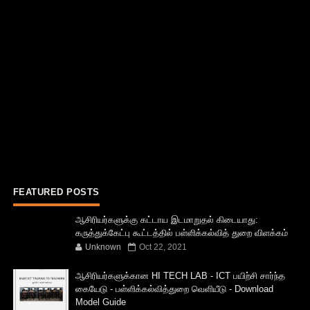
FEATURED POSTS
ஆசிரியர்களுக்கு கட்டாய இடமாறுதல் கிடையாது:
கருத்துக்கேட்பு கூட்டத்தில் பள்ளிக்கல்வித் துறை விளக்கம்
Unknown
Oct 22, 2021
ஆசிரியர்களுக்கான HI TECH LAB - ICT பயிற்சி சார்ந்த
கையேடு - பள்ளிக்கல்வித்துறை வெளியீடு - Download
Model Guide