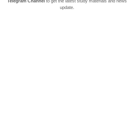
Telegram Channel
to get the latest study materials and news
update.