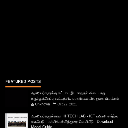
FEATURED POSTS
ஆசிரியர்களுக்கு கட்டாய இடமாறுதல் கிடையாது:
கருத்துக்கேட்பு கூட்டத்தில் பள்ளிக்கல்வித் துறை விளக்கம்
Unknown
Oct 22, 2021
ஆசிரியர்களுக்கான HI TECH LAB - ICT பயிற்சி சார்ந்த
கையேடு - பள்ளிக்கல்வித்துறை வெளியீடு - Download
Model Guide