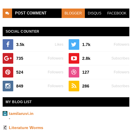
POST
COMMENT
BLOGGER
DISQUS
FACEBOOK
SOCIAL COUNTER
3.5k
1.7k
Likes
Followers
735
2.8k
Followers
Subscribes
524
127
Followers
Followers
849
286
Followers
Subscribes
MY BLOG LIST
tamilaruvi.in
-
Literature Worms