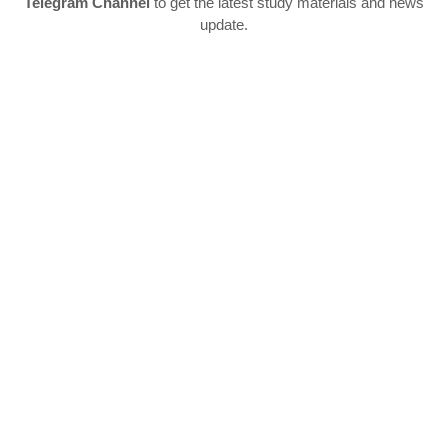
Telegram Channel
to get the latest study materials and news
update.