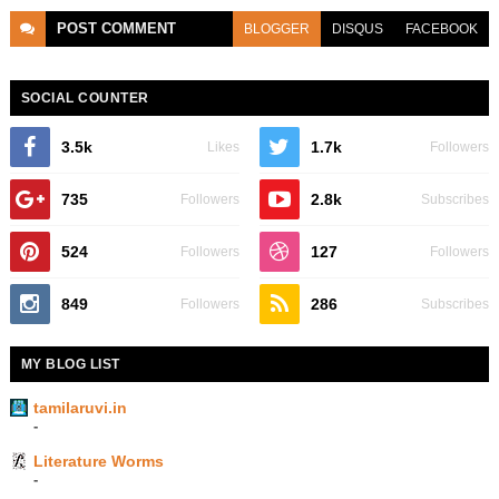
POST
COMMENT
BLOGGER
DISQUS
FACEBOOK
SOCIAL COUNTER
3.5k
1.7k
Likes
Followers
735
2.8k
Followers
Subscribes
524
127
Followers
Followers
849
286
Followers
Subscribes
MY BLOG LIST
tamilaruvi.in
-
Literature Worms
-