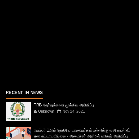
RECENT IN NEWS
TRB தேர்வுக்கான முக்கிய அறிவிப்பு
Unknown
Nov 24, 2021
நவம்பர் 1ஆம் தேதியே மாணவர்கள் பள்ளிக்கு வரவேண்டும்
என கட்டாயமில்லை - அமைச்சர் அன்பில் மகேஷ் அறிவிப்பு