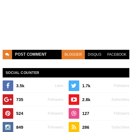
POST
COMMENT
BLOGGER
DISQUS
FACEBOOK
SOCIAL COUNTER
3.5k
1.7k
Likes
Followers
735
2.8k
Followers
Subscribes
524
127
Followers
Followers
849
286
Followers
Subscribes