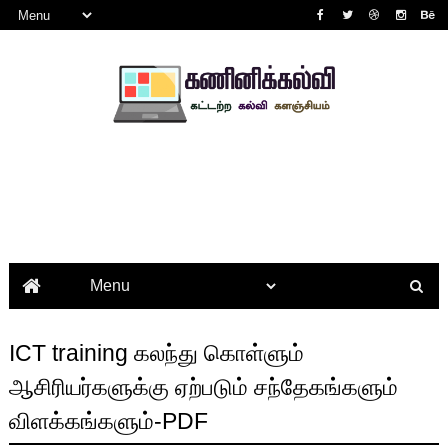
ICT training கலந்து கொள்ளும்
ஆசிரியர்களுக்கு ஏற்படும் சந்தேகங்களும்
விளக்கங்களும்-PDF