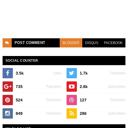
POST
COMMENT
BLOGGER
DISQUS
FACEBOOK
SOCIAL COUNTER
3.5k
1.7k
Likes
Followers
735
2.8k
Followers
Subscribes
524
127
Followers
Followers
849
286
Followers
Subscribes