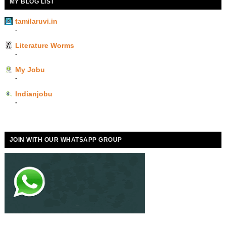
MY BLOG LIST
tamilaruvi.in
-
Literature Worms
-
My Jobu
-
Indianjobu
-
JOIN WITH OUR WHATSAPP GROUP