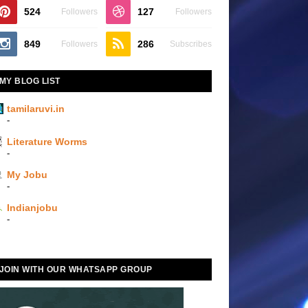
524
127
Followers
Followers
849
286
Followers
Subscribes
MY BLOG LIST
tamilaruvi.in
-
Literature Worms
-
My Jobu
-
Indianjobu
-
JOIN WITH OUR WHATSAPP GROUP