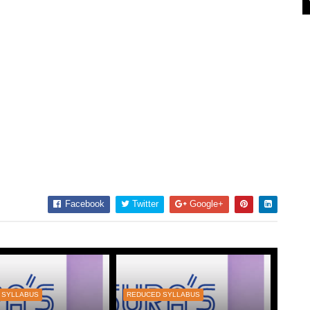
Facebook
Twitter
Google+
 SYLLABUS
REDUCED SYLLABUS