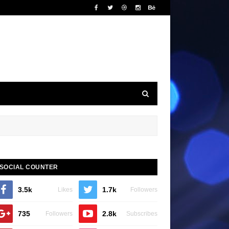
SOCIAL COUNTER
3.5k
1.7k
Likes
Followers
735
2.8k
Followers
Subscribes