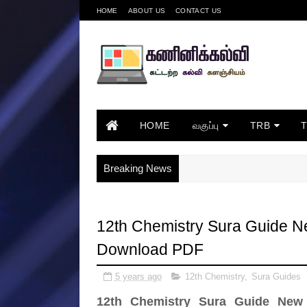
HOME
ABOUT US
CONTACT US
HOME
வகுப்பு
TRB
Breaking News
12th Chemistry Sura Guide N
Download PDF
5 years ago
12th Chemistry
,
Sura Guides
12th Chemistry Sura Guide New