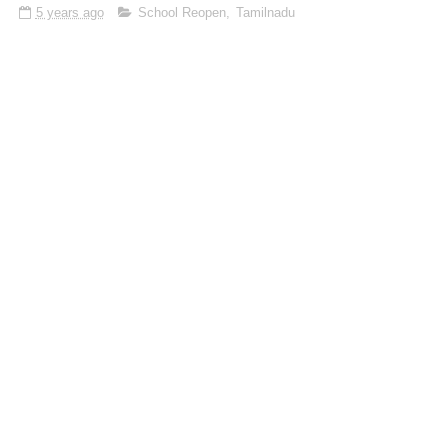
5 years ago
School Reopen
,
Tamilnadu