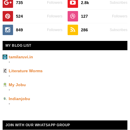
735
2.8k
Followers
Subscribes
524
127
Followers
Followers
849
286
Followers
Subscribes
MY BLOG LIST
tamilaruvi.in
-
Literature Worms
-
My Jobu
-
Indianjobu
-
JOIN WITH OUR WHATSAPP GROUP