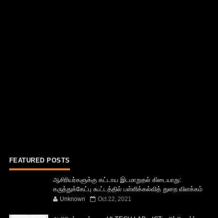
FEATURED POSTS
ஆசிரியர்களுக்கு கட்டாய இடமாறுதல் கிடையாது:
கருத்துக்கேட்பு கூட்டத்தில் பள்ளிக்கல்வித் துறை விளக்கம்
Unknown
Oct 22, 2021