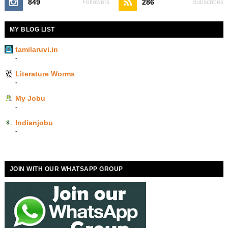
849
286
Followers
Subscribes
MY BLOG LIST
tamilaruvi.in
-
Literature Worms
-
My Jobu
-
Indianjobu
-
JOIN WITH OUR WHATSAPP GROUP