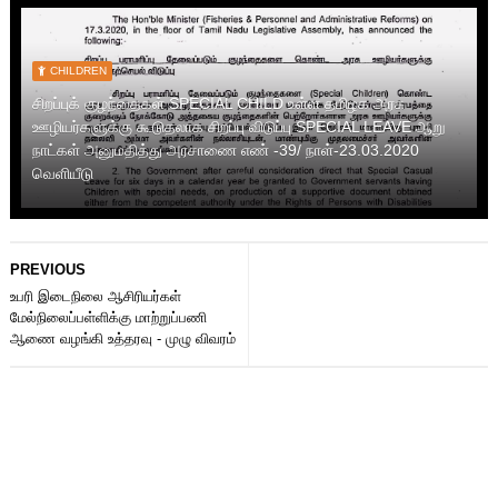
CHILDREN
சிறப்புக் குழந்தைகள் SPECIAL CHILD உள்ள தமிழக அரசு
ஊழியர்களுக்கு கூடுதலாக சிறப்பு விடுப்பு SPECIAL LEAVE ஆறு
நாட்கள் அனுமதித்து அரசாணை எண் -39/ நாள்-23.03.2020
வெளியீடு
PREVIOUS
உபரி இடைநிலை ஆசிரியர்கள்
மேல்நிலைப்பள்ளிக்கு மாற்றுப்பணி
ஆணை வழங்கி உத்தரவு - முழு விவரம்