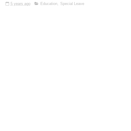
5 years ago
Education
,
Special Leave