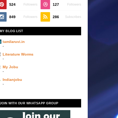
524
127
Followers
Followers
849
286
Followers
Subscribes
MY BLOG LIST
tamilaruvi.in
-
Literature Worms
-
My Jobu
-
Indianjobu
-
JOIN WITH OUR WHATSAPP GROUP