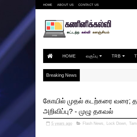
HOME
ABOUT US
CONTACT US
HOME
வகுப்பு
TRB
Breaking News
கோயில் முதல் கடற்கரை வரை; தமி
அறிவிப்பு? - முழு தகவல்
5 years ago
Flash News
,
Lock Down
,
Tami