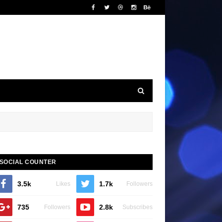
SOCIAL COUNTER
3.5k
1.7k
Likes
Followers
735
2.8k
Followers
Subscribes