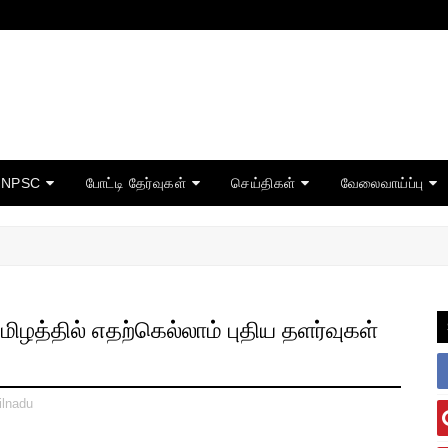
TNPSC
போட்டி தேர்வுகள்
செய்திகள்
வேலைவாய்ப்பு
ழத்தில் எதற்கெல்லாம் புதிய தளர்வுகள்
lnadu