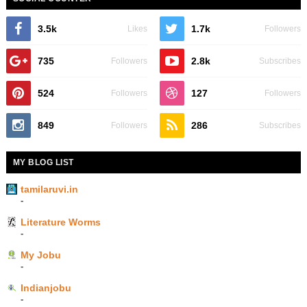
3.5k
1.7k
Likes
Followers
735
2.8k
Followers
Subscribes
524
127
Followers
Followers
849
286
Followers
Subscribes
MY BLOG LIST
tamilaruvi.in
-
Literature Worms
-
My Jobu
-
Indianjobu
-