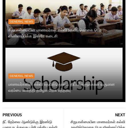
GENERAL NEWS
சிறுபான்மையின மாணவர்கள் கல்வி உதவித்தொகை பெற
விண்ணப்பிக்க இன்றே கடைசி
GENERAL NEWS
மாணவர்களின் கல்வி உதவித்தொகை திட்டங்களுக்கான வருமான
வரம்பை உயர்த்தி தமிழக அரசு உத்தரவு
PREVIOUS
NEXT
நீட் தேர்வை ஆண்டுக்கு இரண்டு
சிறுபான்மையின மாணவர்கள் கல்வி
முறை நடத்துவது பற்றி மத்திய கல்வி
உதவித்தொகை பெற விண்ணப்பிக்க