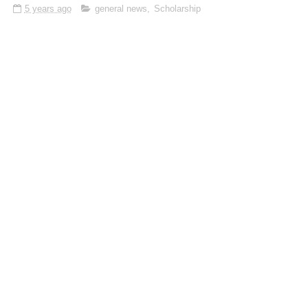
5 years ago
general news
,
Scholarship