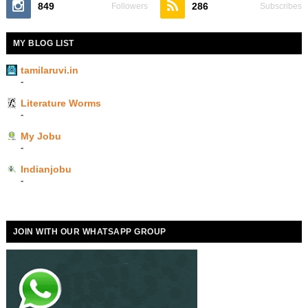
849
286
Followers
Subscribes
MY BLOG LIST
tamilaruvi.in
-
Literature Worms
-
My Jobu
-
Indianjobu
-
JOIN WITH OUR WHATSAPP GROUP