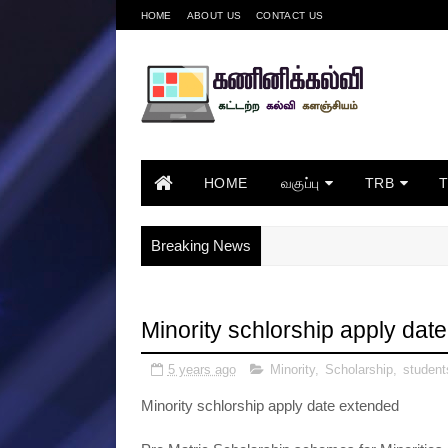
HOME
ABOUT US
CONTACT US
HOME
வகுப்பு
TRB
Breaking News
Minority schlorship apply dat
5 years ago
Minority
,
Scholarship
,
student
Minority schlorship apply date extended