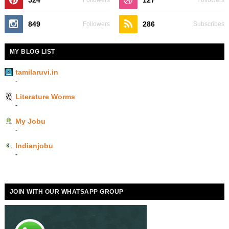
524
127
Followers
Followers
849
286
Followers
Subscribes
MY BLOG LIST
tamilaruvi.in
-
Literature Worms
-
My Jobu
-
Indianjobu
-
JOIN WITH OUR WHATSAPP GROUP