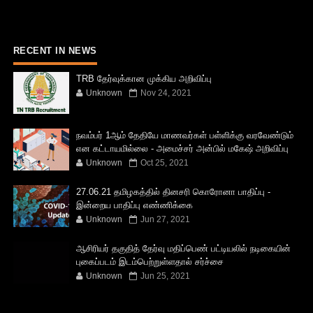
RECENT IN NEWS
TRB தேர்வுக்கான முக்கிய அறிவிப்பு
Unknown
Nov 24, 2021
நவம்பர் 1ஆம் தேதியே மாணவர்கள் பள்ளிக்கு வரவேண்டும்
என கட்டாயமில்லை - அமைச்சர் அன்பில் மகேஷ் அறிவிப்பு
Unknown
Oct 25, 2021
27.06.21 தமிழகத்தில் தினசரி கொரோனா பாதிப்பு -
இன்றைய பாதிப்பு எண்ணிக்கை
Unknown
Jun 27, 2021
ஆசிரியர் தகுதித் தேர்வு மதிப்பெண் பட்டியலில் நடிகையின்
புகைப்படம் இடம்பெற்றுள்ளதால் சர்ச்சை
Unknown
Jun 25, 2021