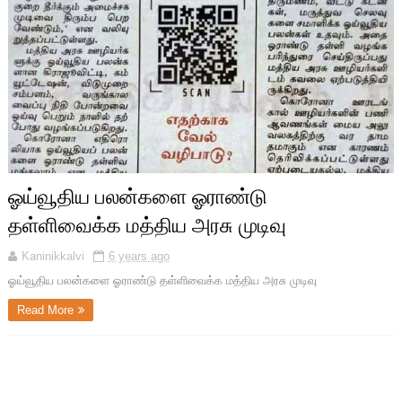
ஓய்வூதிய பலன்களை ஓராண்டு
தள்ளிவைக்க மத்திய அரசு முடிவு
Kaninikkalvi
6 years ago
ஓய்வூதிய பலன்களை ஓராண்டு தள்ளிவைக்க மத்திய அரசு முடிவு
Read More