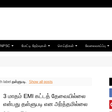
TNPSC
போட்டி தேர்வுகள்
செய்திகள்
வேலைவாய்ப்பு
h label
தள்ளுபடி
.
Show all posts
3 மாதம் EMI கட்டத் தேவையில்லை
என்பது தள்ளுபடி என அர்த்தமில்லை