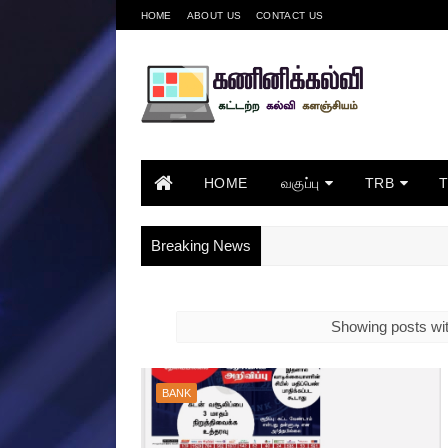
HOME
ABOUT US
CONTACT US
HOME
வகுப்பு
TRB
Breaking News
Showing posts wit
BANK