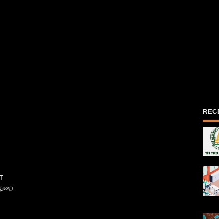
REC
T
்துறை