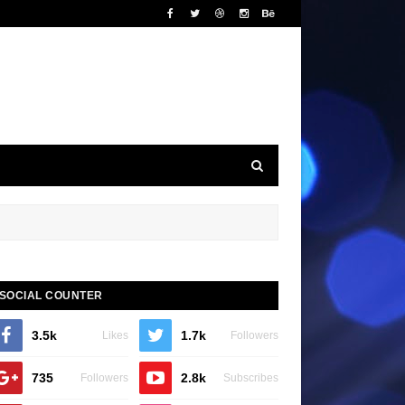
SOCIAL COUNTER
3.5k
1.7k
Likes
Followers
735
2.8k
Followers
Subscribes