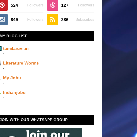
524
127
Followers
Followers
849
286
Followers
Subscribes
MY BLOG LIST
tamilaruvi.in
-
Literature Worms
-
My Jobu
-
Indianjobu
-
JOIN WITH OUR WHATSAPP GROUP