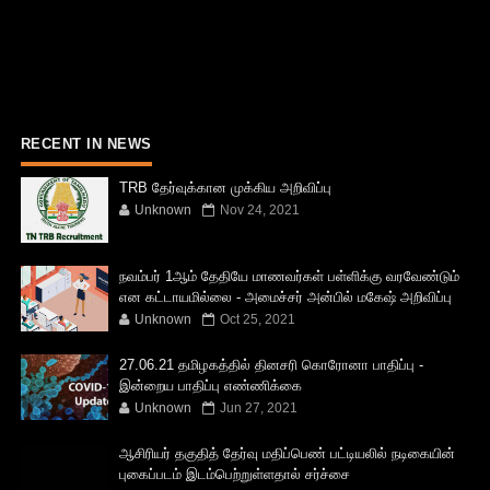
RECENT IN NEWS
TRB தேர்வுக்கான முக்கிய அறிவிப்பு
Unknown
Nov 24, 2021
நவம்பர் 1ஆம் தேதியே மாணவர்கள் பள்ளிக்கு வரவேண்டும்
என கட்டாயமில்லை - அமைச்சர் அன்பில் மகேஷ் அறிவிப்பு
Unknown
Oct 25, 2021
27.06.21 தமிழகத்தில் தினசரி கொரோனா பாதிப்பு -
இன்றைய பாதிப்பு எண்ணிக்கை
Unknown
Jun 27, 2021
ஆசிரியர் தகுதித் தேர்வு மதிப்பெண் பட்டியலில் நடிகையின்
புகைப்படம் இடம்பெற்றுள்ளதால் சர்ச்சை