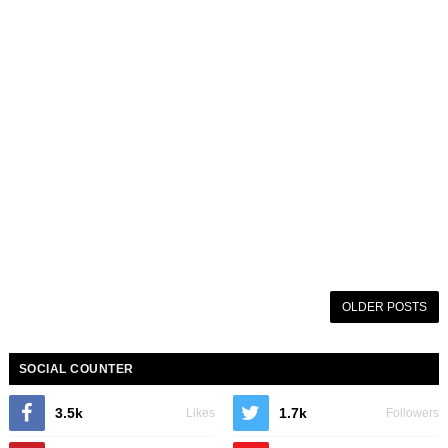
OLDER POSTS
SOCIAL COUNTER
3.5k
1.7k
Likes
Followers