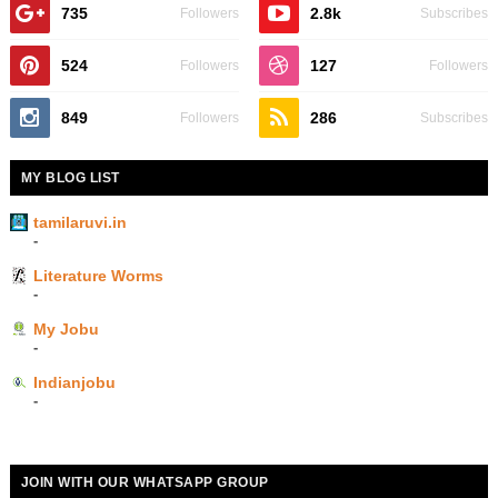
735
2.8k
Followers
Subscribes
524
127
Followers
Followers
849
286
Followers
Subscribes
MY BLOG LIST
tamilaruvi.in
-
Literature Worms
-
My Jobu
-
Indianjobu
-
JOIN WITH OUR WHATSAPP GROUP