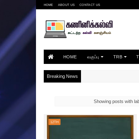
HOME
ABOUT US
CONTACT US
HOME
வகுப்பு
TRB
Breaking News
Showing posts with la
12TH