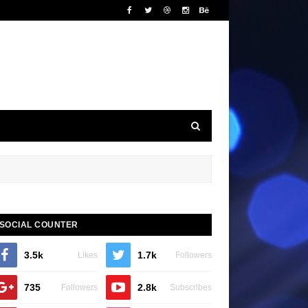
SOCIAL COUNTER
3.5k
1.7k
Likes
Followers
735
2.8k
Followers
Subscribes