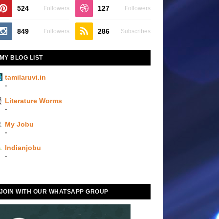
524
127
Followers
Followers
849
286
Followers
Subscribes
MY BLOG LIST
tamilaruvi.in
-
Literature Worms
-
My Jobu
-
Indianjobu
-
JOIN WITH OUR WHATSAPP GROUP