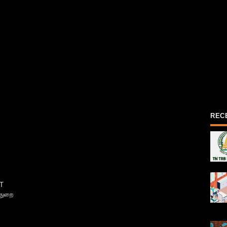
REC
T
்துறை