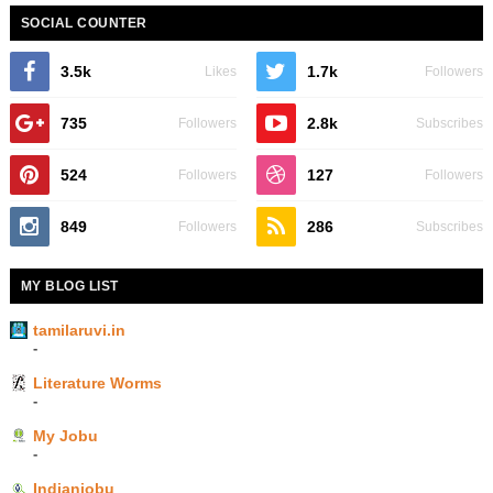
SOCIAL COUNTER
3.5k
1.7k
Likes
Followers
735
2.8k
Followers
Subscribes
524
127
Followers
Followers
849
286
Followers
Subscribes
MY BLOG LIST
tamilaruvi.in
-
Literature Worms
-
My Jobu
-
Indianjobu