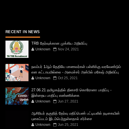
RECENT IN NEWS
TRB தேர்வுக்கான முக்கிய அறிவிப்பு
Unknown
Nov 24, 2021
நவம்பர் 1ஆம் தேதியே மாணவர்கள் பள்ளிக்கு வரவேண்டும்
என கட்டாயமில்லை - அமைச்சர் அன்பில் மகேஷ் அறிவிப்பு
Unknown
Oct 25, 2021
27.06.21 தமிழகத்தில் தினசரி கொரோனா பாதிப்பு -
இன்றைய பாதிப்பு எண்ணிக்கை
Unknown
Jun 27, 2021
ஆசிரியர் தகுதித் தேர்வு மதிப்பெண் பட்டியலில் நடிகையின்
புகைப்படம் இடம்பெற்றுள்ளதால் சர்ச்சை
Unknown
Jun 25, 2021