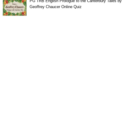
PG TRB English Prologue to the Canterbury Tales by
Geoffrey Chaucer Online Quiz