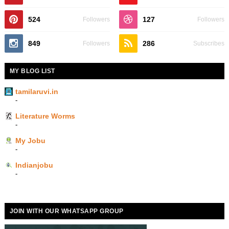
524
127
Followers
Followers
849
286
Followers
Subscribes
MY BLOG LIST
tamilaruvi.in
-
Literature Worms
-
My Jobu
-
Indianjobu
-
JOIN WITH OUR WHATSAPP GROUP