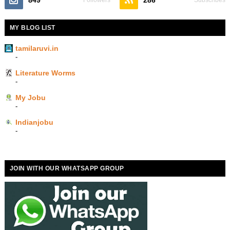
849
286
Followers
Subscribes
MY BLOG LIST
tamilaruvi.in
-
Literature Worms
-
My Jobu
-
Indianjobu
-
JOIN WITH OUR WHATSAPP GROUP