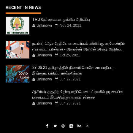
RECENT IN NEWS
TRB தேர்வுக்கான முக்கிய அறிவிப்பு
Unknown
Nov 24, 2021
நவம்பர் 1ஆம் தேதியே மாணவர்கள் பள்ளிக்கு வரவேண்டும்
என கட்டாயமில்லை - அமைச்சர் அன்பில் மகேஷ் அறிவிப்பு
Unknown
Oct 25, 2021
27.06.21 தமிழகத்தில் தினசரி கொரோனா பாதிப்பு -
இன்றைய பாதிப்பு எண்ணிக்கை
Unknown
Jun 27, 2021
ஆசிரியர் தகுதித் தேர்வு மதிப்பெண் பட்டியலில் நடிகையின்
புகைப்படம் இடம்பெற்றுள்ளதால் சர்ச்சை
Unknown
Jun 25, 2021