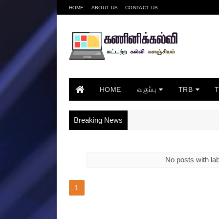
HOME
ABOUT US
CONTACT US
HOME
வகுப்பு
TRB
Breaking News
No posts with la
1