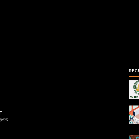
REC
T
்துறை