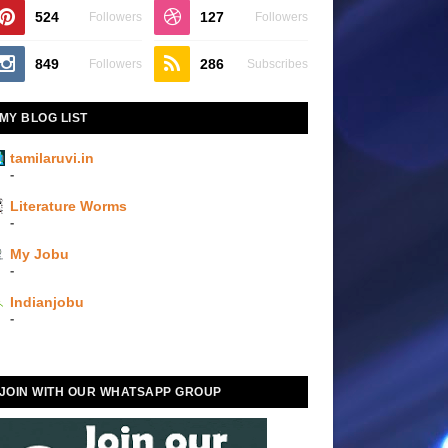
524
127
Followers
Followers
849
286
Followers
Subscribes
MY BLOG LIST
tamilaruvi.in
-
Literature Worms
-
My Jobu
-
Indianjobu
-
JOIN WITH OUR WHATSAPP GROUP