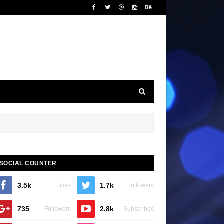
SOCIAL COUNTER
3.5k
1.7k
Likes
Followers
735
2.8k
Followers
Subscribes