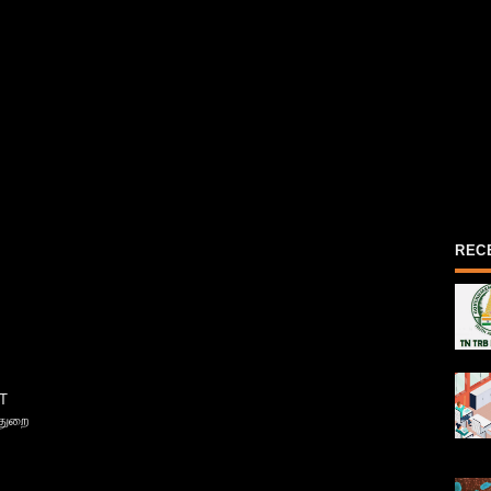
REC
T
்துறை