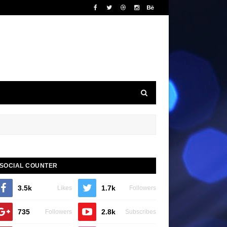
SOCIAL COUNTER
3.5k
1.7k
Likes
Followers
735
2.8k
Followers
Subscribes