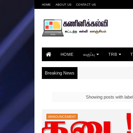
HOME
ABOUT US
CONTACT US
HOME
வகுப்பு
TRB
Breaking News
Showing posts with labe
ANNOUNCEMENT