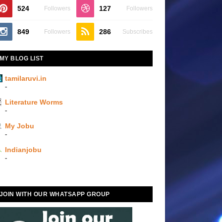
524
127
Followers
Followers
849
286
Followers
Subscribes
MY BLOG LIST
tamilaruvi.in
-
Literature Worms
-
My Jobu
-
Indianjobu
-
JOIN WITH OUR WHATSAPP GROUP