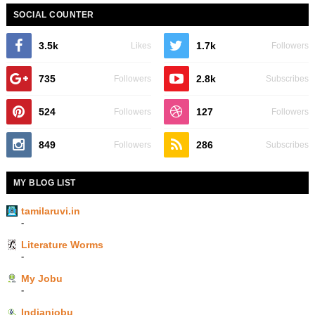
SOCIAL COUNTER
3.5k
1.7k
Likes
Followers
735
2.8k
Followers
Subscribes
524
127
Followers
Followers
849
286
Followers
Subscribes
MY BLOG LIST
tamilaruvi.in
-
Literature Worms
-
My Jobu
-
Indianjobu