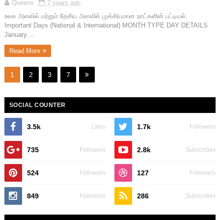
Queens
7 years ago
உலக அளவில் மற்றும் தேசிய அளவில் முக்கியமான நாட்களின் பட்டியல்.
Important Days (National & International) MONTH TYPE DAY DETAILS
January ...
Read More
1
2
3
7
SOCIAL COUNTER
3.5k
1.7k
Likes
Followers
735
2.8k
Followers
Subscribes
524
127
Followers
Followers
849
286
Followers
Subscribes