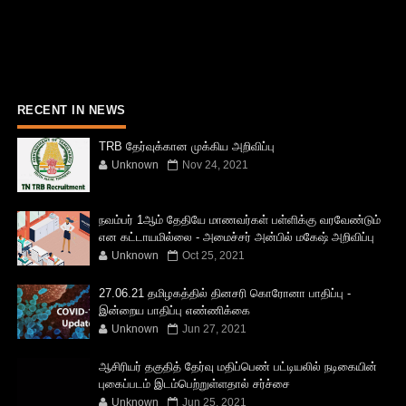
RECENT IN NEWS
TRB தேர்வுக்கான முக்கிய அறிவிப்பு
Unknown
Nov 24, 2021
நவம்பர் 1ஆம் தேதியே மாணவர்கள் பள்ளிக்கு வரவேண்டும்
என கட்டாயமில்லை - அமைச்சர் அன்பில் மகேஷ் அறிவிப்பு
Unknown
Oct 25, 2021
27.06.21 தமிழகத்தில் தினசரி கொரோனா பாதிப்பு -
இன்றைய பாதிப்பு எண்ணிக்கை
Unknown
Jun 27, 2021
ஆசிரியர் தகுதித் தேர்வு மதிப்பெண் பட்டியலில் நடிகையின்
புகைப்படம் இடம்பெற்றுள்ளதால் சர்ச்சை
Unknown
Jun 25, 2021