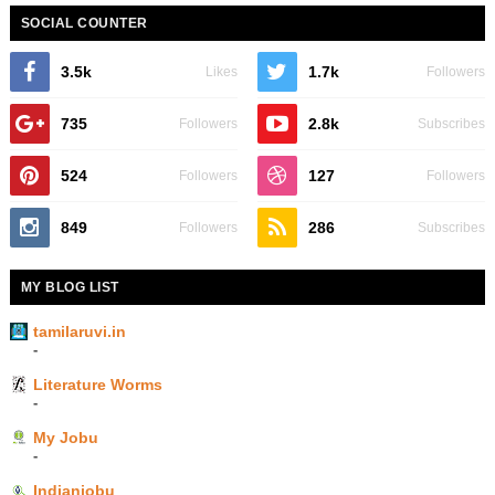
SOCIAL COUNTER
3.5k
1.7k
Likes
Followers
735
2.8k
Followers
Subscribes
524
127
Followers
Followers
849
286
Followers
Subscribes
MY BLOG LIST
tamilaruvi.in
-
Literature Worms
-
My Jobu
-
Indianjobu