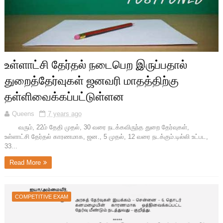
உள்ளாட்சி தேர்தல் நடைபெற இருப்பதால்
துறைத்தேர்வுகள் ஜனவரி மாதத்திற்கு
தள்ளிவைக்கப்பட்டுள்ளன
Queens
7 years ago
வரும், 22ம் தேதி முதல், 30 வரை நடக்கவிருந்த துறை தேர்வுகள்,
உள்ளாட்சி தேர்தல் காரணமாக, ஜன., 5 முதல், 12 வரை நடக்கும்.டில்லி உட்பட,
33...
Read More
COMPETITIVE EXAM