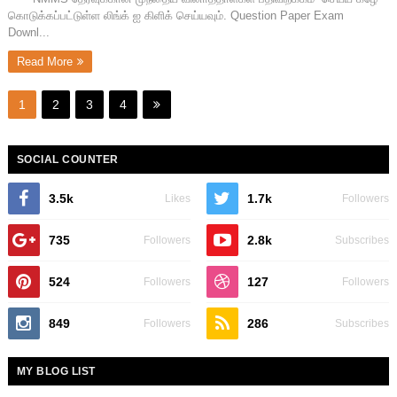
கொடுக்கப்பட்டுள்ள லிங்க் ஐ கிளிக் செய்யவும். Question Paper Exam
Downl...
Read More
1
2
3
4
SOCIAL COUNTER
3.5k
1.7k
Likes
Followers
735
2.8k
Followers
Subscribes
524
127
Followers
Followers
849
286
Followers
Subscribes
MY BLOG LIST