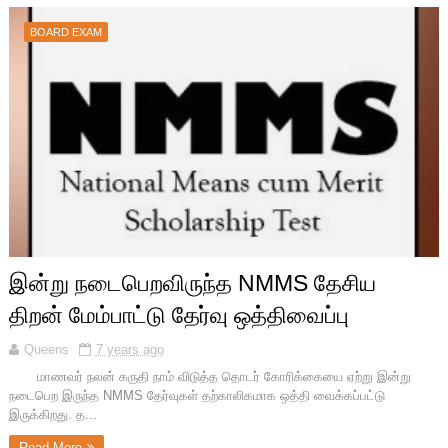
BOARD EXAM
இன்று நடைபெறவிருந்த NMMS தேசிய
திறன் மேம்பாட்டு தேர்வு ஒத்திவைப்பு
Queens
7 years ago
மாணவர் நலன் கருதி நாம் விடுத்த தொடர் கோரிக்கையை ஏற்று இன்று
நடைபெற இருந்த NMMS தேர்வுகள் தற்காலிகமாக ஒத்தி வைக்கப்பட்டு
இருக்கிறது. த...
Read More